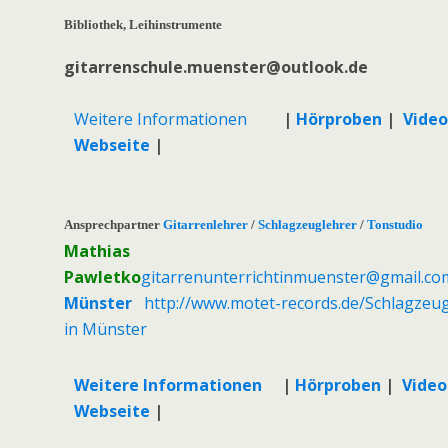
Bibliothek, Leihinstrumente
gitarrenschule.muenster@outlook.de
Weitere Informationen
|
Hörproben
|
Video
Webseite
|
Ansprechpartner
Gitarrenlehrer
/
Schlagzeuglehrer
/
Tonstudio
Mathias
Pawletko
gitarrenunterrichtinmuenster@gmail.co
Münster
http://www.motet-records.de/
Schlagzeug
in Münster
Weitere Informationen
|
Hörproben
|
Video
Webseite
|