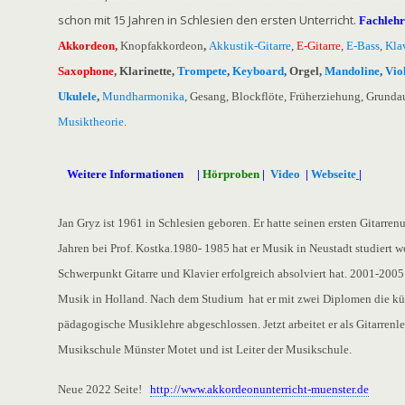
schon mit 15 Jahren in Schlesien den ersten Unterricht.
Fachlehre
Akkordeon
,
Knopfakkordeon
,
Akkustik-Gitarre
,
E-Gitarre
,
E-Bass
,
Kla
Saxophone
, Klarinette,
Trompete
,
Keyboard
, Orgel,
Mandoline
,
Vio
Ukulele
,
Mundharmonika
, Gesang, Blockflöte, Früherziehung, Grunda
Musiktheorie
.
Weitere Informationen
|
Hörproben
|
Video
|
Webseite
|
Jan Gryz ist 1961 in Schlesien geboren. Er hatte seinen ersten Gitarrenu
Jahren bei Prof. Kostka.1980- 1985 hat er Musik in Neustadt studiert w
Schwerpunkt Gitarre und Klavier erfolgreich absolviert hat. 2001-2005 
Musik in Holland. Nach dem Studium hat er mit zwei Diplomen die kü
pädagogische Musiklehre abgeschlossen. Jetzt arbeitet er als Gitarrenle
Musikschule Münster Motet und ist Leiter der Musikschule.
Neue 2022 Seite!
http://www.akkordeonunterricht-muenster.de