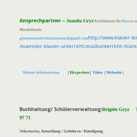
Ansprechpartner –
Juanita Gryz
Fachlehrerin für
Klavier
u
Musiktheorie
http://www.klavier-le
gitarrenunterrichtinmuenster@gmail.com
muenster-klavier-unterricht.musikunterricht-müns
Weitere Informationen
|
Hörproben
|
Video
|
Webseite
|
Buchhaltung/ Schülerverwaltung:
Brigitte Gryz T
97 71
Sekretariat, Anmeldung / Gebühren / Kündigung